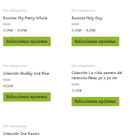
Sin categorizar
Sin categorizar
Basicos My Pretty Whale
Basicos Holy Day
6,95
€
–
9,95
€
6,95
€
–
9,95
€
Valorado
Valorado
con
con
0
0
Seleccionar opciones
Seleccionar opciones
de
de
5
5
Sin categorizar
Sin categorizar
Colección La vida secreta del
Colección Shabby and Blue
ratoncito Pérez 30 x 30 cm
14,50
€
Valorado
con
11,00
€
Valorado
0
con
Seleccionar opciones
de
0
5
Seleccionar opciones
de
5
Sin categorizar
Colección One Bassic