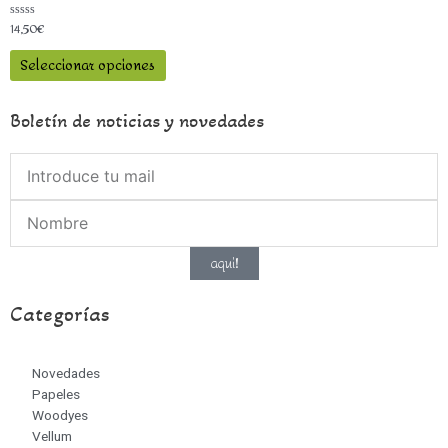
14,50
€
Valorado
con
0
Seleccionar opciones
de
5
Boletín de noticias y novedades
aqui!
Categorías
Novedades
Papeles
Woodyes
Vellum