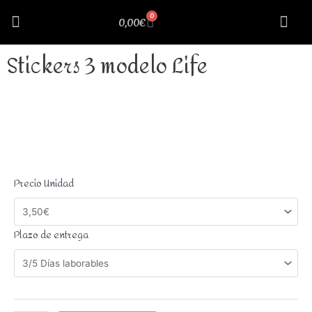
0
0,00
€
Cosillas Curiosas
Nuestra 
Stickers 3 modelo Life
Precio Unidad
Plazo de entrega