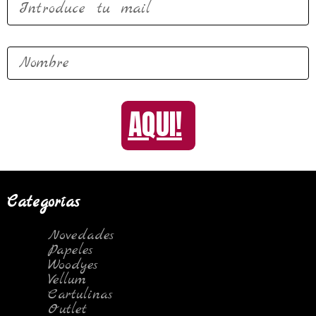
AQUI!
Categorías
Novedades
Papeles
Woodyes
Vellum
Cartulinas
Outlet