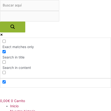
Ir
al
contenido
Exact matches only
Search in title
Search in content
Menú
0,00
€
0
Carrito
Inicio