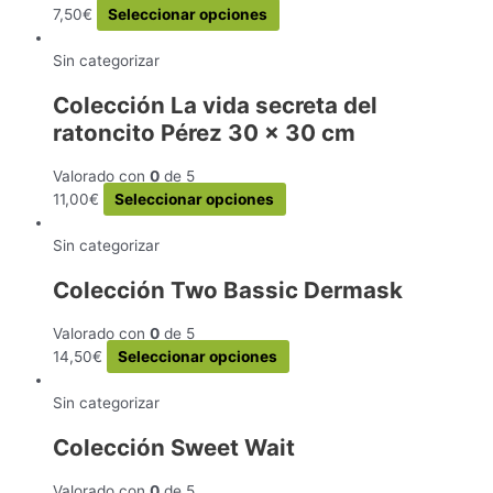
Este
7,50
€
Seleccionar opciones
producto
tiene
Sin categorizar
múltiples
Colección La vida secreta del
variantes.
ratoncito Pérez 30 x 30 cm
Las
opciones
se
Valorado con
0
de 5
pueden
Este
11,00
€
Seleccionar opciones
elegir
producto
en
tiene
Sin categorizar
la
múltiples
Colección Two Bassic Dermask
página
variantes.
de
Las
Valorado con
0
de 5
producto
opciones
Este
14,50
€
Seleccionar opciones
se
producto
pueden
tiene
Sin categorizar
elegir
múltiples
en
Colección Sweet Wait
variantes.
la
Las
página
Valorado con
0
de 5