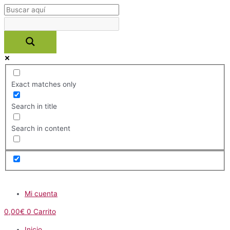
Ir
al
contenido
Exact matches only
Search in title
Search in content
Menú
Mi cuenta
0,00
€
0
Carrito
Inicio