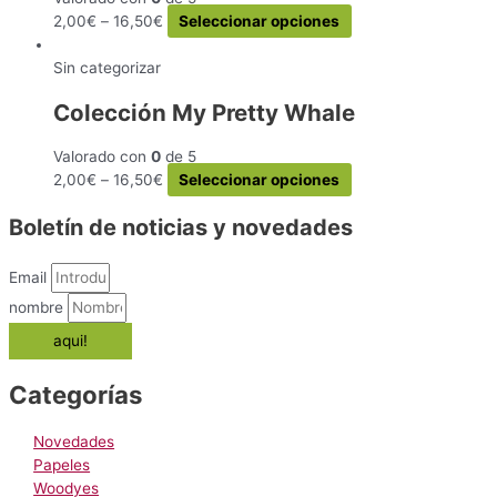
opciones
de
Este
2,00
€
–
16,50
€
Seleccionar opciones
se
producto
producto
pueden
tiene
Sin categorizar
elegir
múltiples
en
Colección My Pretty Whale
variantes.
la
Las
página
Valorado con
0
de 5
opciones
de
Este
2,00
€
–
16,50
€
Seleccionar opciones
se
producto
producto
pueden
Boletín de noticias y novedades
tiene
elegir
múltiples
en
variantes.
la
Email
Las
página
nombre
opciones
de
aqui!
se
producto
pueden
elegir
Categorías
en
la
Novedades
página
Papeles
de
Woodyes