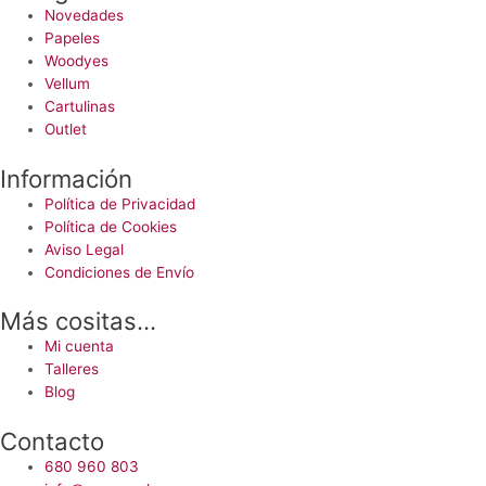
en
Novedades
la
Papeles
página
Woodyes
de
Vellum
producto
Cartulinas
Outlet
Información
Política de Privacidad
Política de Cookies
Aviso Legal
Condiciones de Envío
Más cositas...
Mi cuenta
Talleres
Blog
Contacto
680 960 803