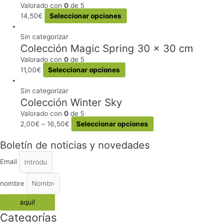
elegir
variantes.
Valorado con
0
de 5
en
Las
Este
14,50
€
Seleccionar opciones
la
opciones
producto
página
se
tiene
Sin categorizar
de
pueden
Colección Magic Spring 30 x 30 cm
múltiples
producto
elegir
variantes.
Valorado con
0
de 5
en
Las
Este
11,00
€
Seleccionar opciones
la
opciones
producto
página
se
tiene
Sin categorizar
de
pueden
Colección Winter Sky
múltiples
producto
elegir
variantes.
Valorado con
0
de 5
en
Las
Este
2,00
€
–
16,50
€
Seleccionar opciones
la
opciones
producto
página
se
Boletín de noticias y novedades
tiene
de
pueden
múltiples
producto
Email
elegir
variantes.
en
Las
nombre
la
opciones
página
se
aqui!
de
pueden
Categorías
producto
elegir