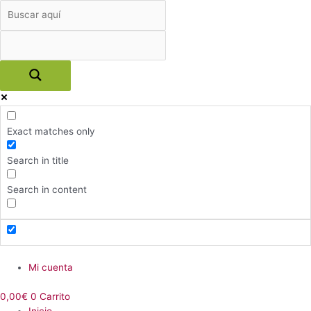
Ir
al
contenido
Exact matches only
Search in title
Search in content
Menú
Mi cuenta
0,00
€
0
Carrito
Inicio