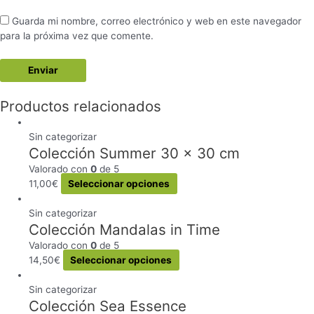
Guarda mi nombre, correo electrónico y web en este navegador
para la próxima vez que comente.
Productos relacionados
Sin categorizar
Colección Summer 30 x 30 cm
Valorado con
0
de 5
Este
11,00
€
Seleccionar opciones
producto
tiene
Sin categorizar
Colección Mandalas in Time
múltiples
variantes.
Valorado con
0
de 5
Las
Este
14,50
€
Seleccionar opciones
opciones
producto
se
tiene
Sin categorizar
pueden
Colección Sea Essence
múltiples