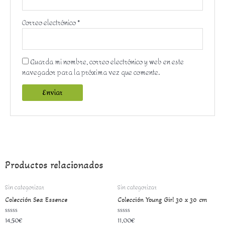
Correo electrónico
*
Guarda mi nombre, correo electrónico y web en este
navegador para la próxima vez que comente.
Productos relacionados
Sin categorizar
Sin categorizar
Colección Sea Essence
Colección Young Girl 30 x 30 cm
14,50
€
11,00
€
Valorado
Valorado
con
con