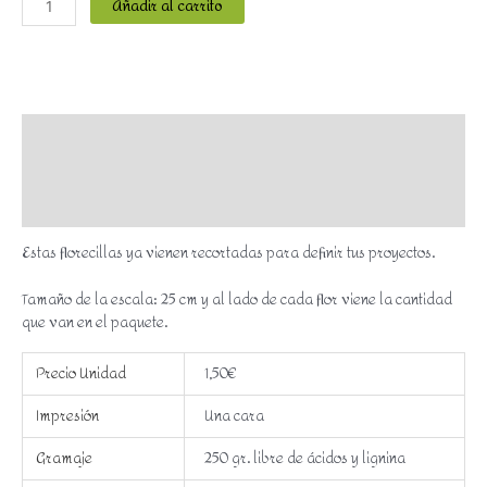
Añadir al carrito
Descripción
Información adicional
Valoraciones (0)
Estas florecillas ya vienen recortadas para definir tus proyectos.
Tamaño de la escala: 25 cm y al lado de cada flor viene la cantidad
que van en el paquete.
Precio Unidad
1,50€
Impresión
Una cara
Gramaje
250 gr. libre de ácidos y lignina