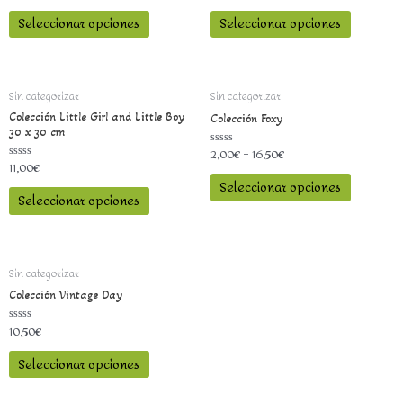
0
0
Seleccionar opciones
Seleccionar opciones
de
de
5
5
Sin categorizar
Sin categorizar
Colección Little Girl and Little Boy
Colección Foxy
30 x 30 cm
2,00
€
–
16,50
€
Valorado
con
11,00
€
Valorado
0
con
Seleccionar opciones
de
0
5
Seleccionar opciones
de
5
Sin categorizar
Colección Vintage Day
10,50
€
Valorado
con
0
Seleccionar opciones
de
5