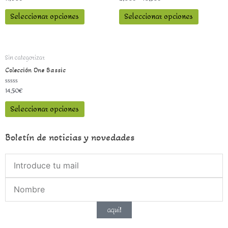
con
con
0
0
Seleccionar opciones
Seleccionar opciones
de
de
5
5
Sin categorizar
Colección One Bassic
14,50
€
Valorado
con
0
Seleccionar opciones
de
5
Boletín de noticias y novedades
aqui!