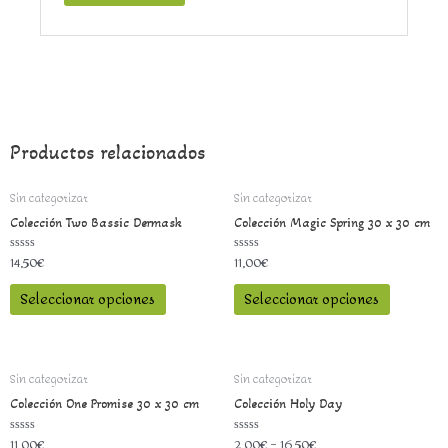
Productos relacionados
Sin categorizar
Sin categorizar
Colección Two Bassic Dermask
Colección Magic Spring 30 x 30 cm
14,50
€
11,00
€
Valorado
Valorado
con
con
0
0
Seleccionar opciones
Seleccionar opciones
de
de
5
5
Sin categorizar
Sin categorizar
Colección One Promise 30 x 30 cm
Colección Holy Day
11,00
€
2,00
€
–
16,50
€
Valorado
Valorado