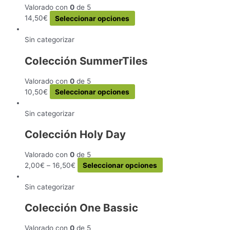
Valorado con
0
de 5
opciones
Este
14,50
€
Seleccionar opciones
se
producto
pueden
tiene
Sin categorizar
elegir
múltiples
en
Colección SummerTiles
variantes.
la
Las
página
Valorado con
0
de 5
opciones
de
Este
10,50
€
Seleccionar opciones
se
producto
producto
pueden
tiene
Sin categorizar
elegir
múltiples
en
Colección Holy Day
variantes.
la
Las
página
Valorado con
0
de 5
opciones
de
Este
2,00
€
–
16,50
€
Seleccionar opciones
se
producto
producto
pueden
tiene
Sin categorizar
elegir
múltiples
en
Colección One Bassic
variantes.
la
Las
página
Valorado con
0
de 5
opciones