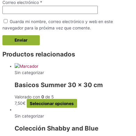
Correo electrónico
*
Guarda mi nombre, correo electrónico y web en este
navegador para la próxima vez que comente.
Productos relacionados
Sin categorizar
Basicos Summer 30 x 30 cm
Valorado con
0
de 5
Este
7,50
€
Seleccionar opciones
producto
tiene
Sin categorizar
múltiples
Colección Shabby and Blue
variantes.
Las