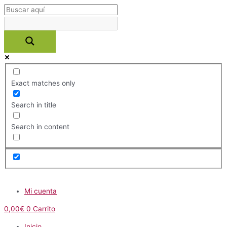
Ir
al
contenido
Exact matches only
Search in title
Search in content
Menú
Mi cuenta
0,00
€
0
Carrito
Inicio