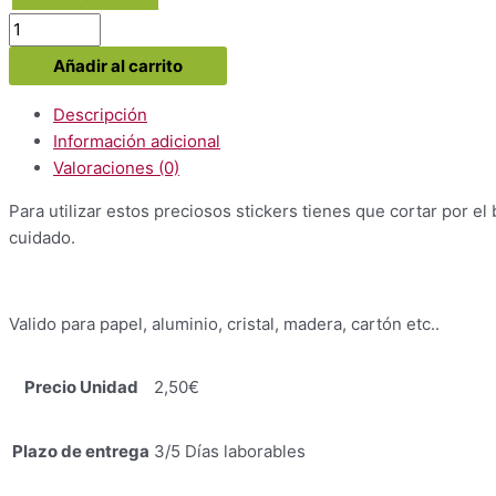
Stickers
Missel
Añadir al carrito
2
modelo
Descripción
cantidad
Información adicional
Valoraciones (0)
Para utilizar estos preciosos stickers tienes que cortar por el 
cuidado.
Valido para papel, aluminio, cristal, madera, cartón etc..
Precio Unidad
2,50€
Plazo de entrega
3/5 Días laborables