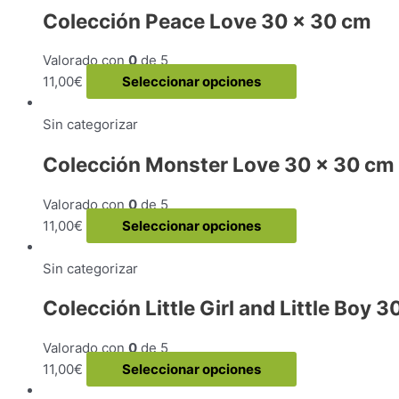
múltiples
Colección Peace Love 30 x 30 cm
variantes.
Las
Valorado con
0
de 5
opciones
Este
11,00
€
Seleccionar opciones
se
producto
pueden
tiene
Sin categorizar
elegir
múltiples
en
Colección Monster Love 30 x 30 cm
variantes.
la
Las
página
Valorado con
0
de 5
opciones
de
Este
11,00
€
Seleccionar opciones
se
producto
producto
pueden
tiene
Sin categorizar
elegir
múltiples
en
Colección Little Girl and Little Boy 
variantes.
la
Las
página
Valorado con
0
de 5
opciones
de
Este
11,00
€
Seleccionar opciones
se
producto
producto
pueden