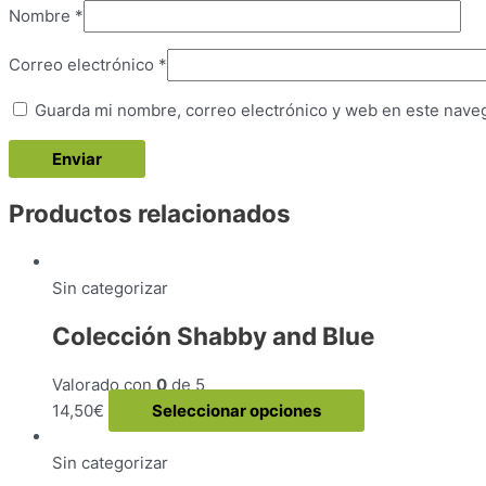
Nombre
*
Correo electrónico
*
Guarda mi nombre, correo electrónico y web en este nave
Productos relacionados
Sin categorizar
Colección Shabby and Blue
Valorado con
0
de 5
Este
14,50
€
Seleccionar opciones
producto
tiene
Sin categorizar