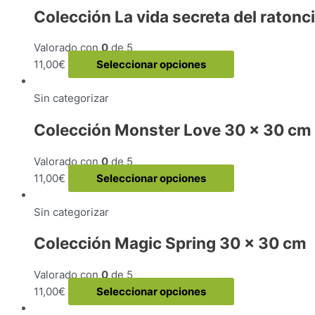
múltiple
Colección La vida secreta del ratonc
variantes
Las
Valorado con
0
de 5
opcione
Este
11,00
€
Seleccionar opciones
se
producto
pueden
tiene
Sin categorizar
elegir
múltiples
en
Colección Monster Love 30 x 30 cm
variantes.
la
Las
página
Valorado con
0
de 5
opciones
de
Este
11,00
€
Seleccionar opciones
se
producto
producto
pueden
tiene
Sin categorizar
elegir
múltiples
en
Colección Magic Spring 30 x 30 cm
variantes.
la
Las
página
Valorado con
0
de 5
opciones
de
Este
11,00
€
Seleccionar opciones
se
producto
producto
pueden