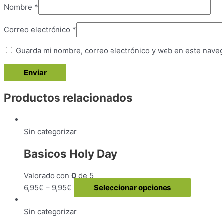
Nombre
*
Correo electrónico
*
Guarda mi nombre, correo electrónico y web en este nave
Productos relacionados
Sin categorizar
Basicos Holy Day
Valorado con
0
de 5
Este
6,95
€
–
9,95
€
Seleccionar opciones
producto
tiene
Sin categorizar