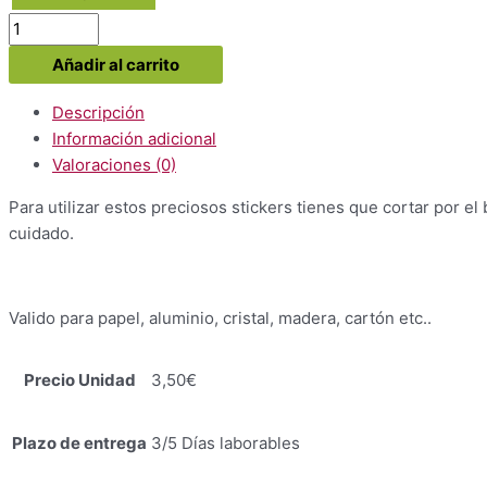
Stickers
Kingdoms
Añadir al carrito
Hearts
3
Descripción
modelo
Información adicional
cantidad
Valoraciones (0)
Para utilizar estos preciosos stickers tienes que cortar por el 
cuidado.
Valido para papel, aluminio, cristal, madera, cartón etc..
Precio Unidad
3,50€
Plazo de entrega
3/5 Días laborables