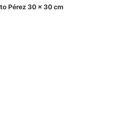
s
ito Pérez 30 x 30 cm
.
s