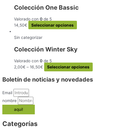
la
múltiples
Colección One Bassic
página
variantes.
de
Las
Valorado con
0
de 5
producto
opciones
Este
14,50
€
Seleccionar opciones
se
producto
pueden
tiene
Sin categorizar
elegir
múltiples
en
Colección Winter Sky
variantes.
la
Las
página
Valorado con
0
de 5
opciones
de
Este
2,00
€
–
16,50
€
Seleccionar opciones
se
producto
producto
pueden
Boletín de noticias y novedades
tiene
elegir
múltiples
en
variantes.
la
Email
Las
página
nombre
opciones
de
aqui!
se
producto
pueden
elegir
Categorías
en