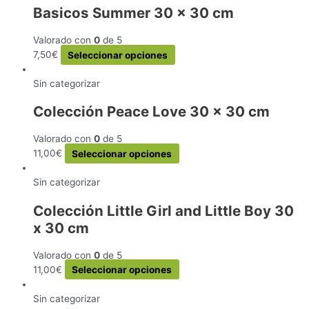
Basicos Summer 30 x 30 cm
Valorado con
0
de 5
Este
7,50
€
Seleccionar opciones
producto
tiene
Sin categorizar
múltiples
Colección Peace Love 30 x 30 cm
variantes.
Las
Valorado con
0
de 5
opciones
Este
11,00
€
Seleccionar opciones
se
producto
pueden
tiene
Sin categorizar
elegir
múltiples
en
Colección Little Girl and Little Boy 30
variantes.
la
x 30 cm
Las
página
opciones
de
se
Valorado con
0
de 5
producto
pueden
Este
11,00
€
Seleccionar opciones
elegir
producto
en
tiene
Sin categorizar