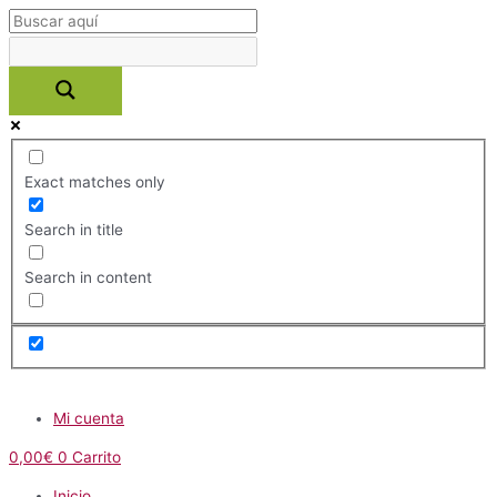
Ir
al
contenido
Exact matches only
Search in title
Search in content
Menú
Mi cuenta
0,00
€
0
Carrito
Inicio