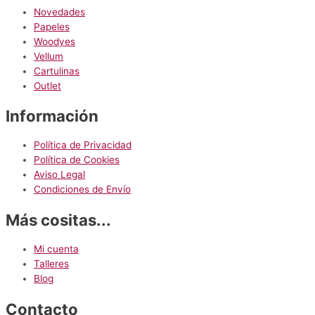
la
Novedades
página
Papeles
de
Woodyes
producto
Vellum
Cartulinas
Outlet
Información
Política de Privacidad
Política de Cookies
Aviso Legal
Condiciones de Envío
Más cositas...
Mi cuenta
Talleres
Blog
Contacto