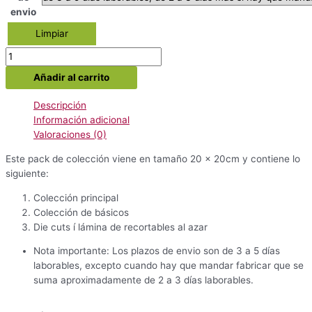
envio
Limpiar
Pack
colección
Añadir al carrito
Mi
caracol
Descripción
Joaquín
Información adicional
cantidad
Valoraciones (0)
Este pack de colección viene en tamaño 20 x 20cm y contiene lo
siguiente:
Colección principal
Colección de básicos
Die cuts í lámina de recortables al azar
Nota importante: Los plazos de envio son de 3 a 5 días
laborables, excepto cuando hay que mandar fabricar que se
suma aproximadamente de 2 a 3 días laborables.