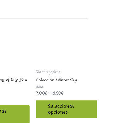
Sin categorizar
g of Lily 30 x
Colección Winter Sky
2,00
€
–
16,50
€
Valorado
con
0
de
Seleccionar
5
nar
opciones