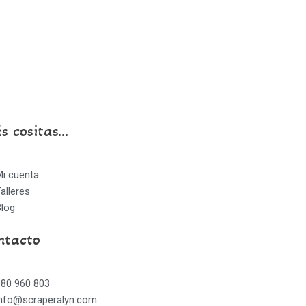
 cositas...
Mi cuenta
alleres
Blog
ntacto
680 960 803
info@scraperalyn.com