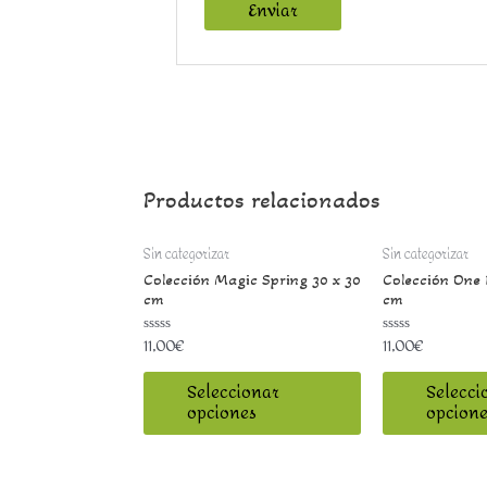
Productos relacionados
Sin categorizar
Sin categorizar
Colección Magic Spring 30 x 30
Colección One 
cm
cm
11,00
€
11,00
€
Valorado
Valorado
con
con
0
0
de
de
Seleccionar
Selecci
5
5
opciones
opcione