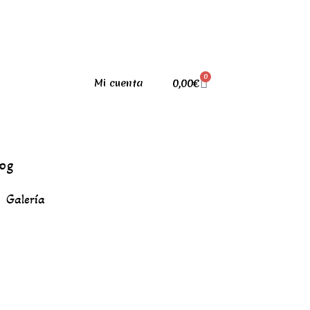
0
0,00
€
Mi cuenta
log
Galería