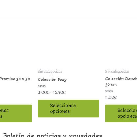
Sin categorizar
Sin categorizar
Promise 30 x 30
Colección Dancin
Colección Foxy
30 cm
2,00
€
–
16,50
€
Valorado
11,00
€
con
Valorado
0
con
de
Seleccionar
0
5
de
onar
Seleccio
opciones
5
s
opciones
Boletín de noticias y novedades