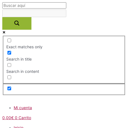
Ir
al
contenido
Exact matches only
Search in title
Search in content
Menú
Mi cuenta
0,00
€
0
Carrito
Inicio