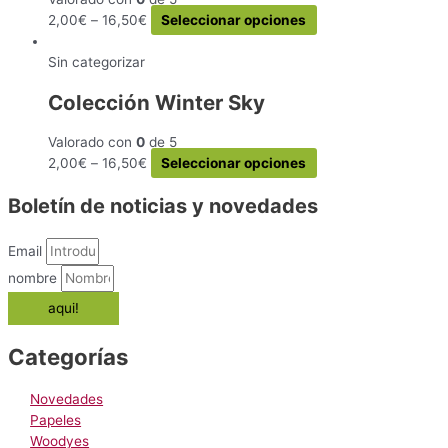
producto
opciones
Este
2,00
€
–
16,50
€
Seleccionar opciones
se
producto
pueden
tiene
Sin categorizar
elegir
múltiples
en
Colección Winter Sky
variantes.
la
Las
página
Valorado con
0
de 5
opciones
de
Este
2,00
€
–
16,50
€
Seleccionar opciones
se
producto
producto
pueden
Boletín de noticias y novedades
tiene
elegir
múltiples
en
variantes.
la
Email
Las
página
nombre
opciones
de
aqui!
se
producto
pueden
elegir
Categorías
en
la
Novedades
página
Papeles
de
Woodyes