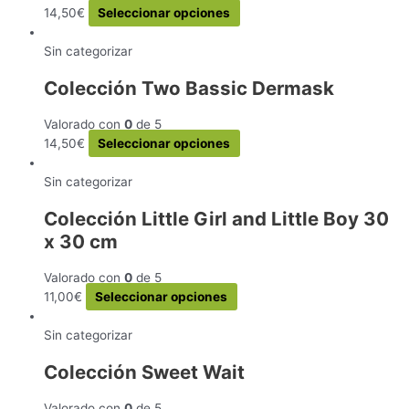
Este
14,50
€
Seleccionar opciones
producto
tiene
Sin categorizar
múltiples
Colección Two Bassic Dermask
variantes.
Las
Valorado con
0
de 5
opciones
Este
14,50
€
Seleccionar opciones
se
producto
pueden
tiene
Sin categorizar
elegir
múltiples
en
Colección Little Girl and Little Boy 30
variantes.
la
x 30 cm
Las
página
opciones
de
se
Valorado con
0
de 5
producto
pueden
Este
11,00
€
Seleccionar opciones
elegir
producto
en
tiene
Sin categorizar
la
múltiples
Colección Sweet Wait
página
variantes.
de
Las
Valorado con
0
de 5