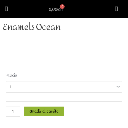
0
0,00
€
Cosillas Curiosas
Nuestra 
Enamels Ocean
Precio
Añadir al carrito