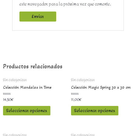
este navegador para la próxima vez que comente.
Productos relacionados
Sin categorizar
Sin categorizar
Colección Mandalas in Time
Colección Magic Spring 30 x 30 cm
14,50
€
11,00
€
Valorado
Valorado
con
con
0
0
Seleccionar opciones
Seleccionar opciones
de
de
5
5
Sin categorizar
Sin categorizar