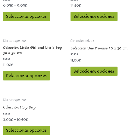
6,95
€
–
9,95
€
14,50
€
Valorado
Valorado
con
con
0
0
Seleccionar opciones
Seleccionar opciones
de
de
5
5
Sin categorizar
Sin categorizar
Colección Little Girl and Little Boy
Colección One Promise 30 x 30 cm
30 x 30 cm
11,00
€
Valorado
con
11,00
€
Valorado
0
con
Seleccionar opciones
de
0
5
Seleccionar opciones
de
5
Sin categorizar
Colección Holy Day
2,00
€
–
16,50
€
Valorado
con
0
Seleccionar opciones
de
5