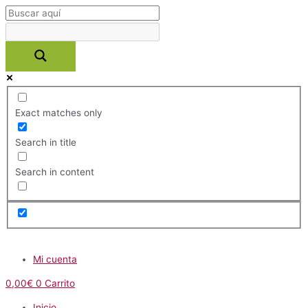
Ir
al
contenido
Exact matches only
Search in title
Search in content
Menú
Mi cuenta
0,00
€
0
Carrito
Inicio