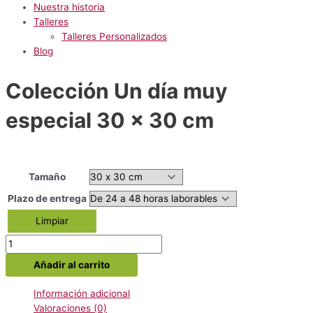
Nuestra historia
Talleres
Talleres Personalizados
Blog
Colección Un día muy
especial 30 x 30 cm
Tamaño
Plazo de entrega
Limpiar
Colección
Un
Añadir al carrito
día
muy
Información adicional
especial
Valoraciones (0)