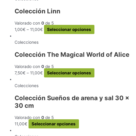
Colección Linn
Valorado con
0
de 5
Este
1,00
€
–
11,00
€
Seleccionar opciones
producto
tiene
Colecciones
múltiples
Colección The Magical World of Alice
variantes.
Las
Valorado con
0
de 5
opciones
Este
7,50
€
–
11,00
€
Seleccionar opciones
se
producto
pueden
tiene
Colecciones
elegir
múltiples
en
Colección Sueños de arena y sal 30 x
variantes.
la
30 cm
Las
página
opciones
de
se
Valorado con
0
de 5
producto
pueden
Este
11,00
€
Seleccionar opciones
elegir
producto