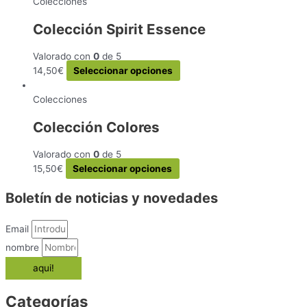
en
tiene
Colecciones
la
múltiples
Colección Spirit Essence
página
variantes.
de
Las
Valorado con
0
de 5
producto
opciones
Este
14,50
€
Seleccionar opciones
se
producto
pueden
tiene
Colecciones
elegir
múltiples
en
Colección Colores
variantes.
la
Las
página
Valorado con
0
de 5
opciones
de
Este
15,50
€
Seleccionar opciones
se
producto
producto
pueden
Boletín de noticias y novedades
tiene
elegir
múltiples
en
variantes.
la
Email
Las
página
nombre
opciones
de
aqui!
se
producto
pueden
elegir
Categorías