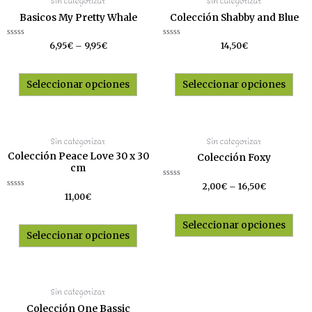
Sin categorizar
Sin categorizar
Basicos My Pretty Whale
Colección Shabby and Blue
Valorado
Valorado
6,95
€
–
9,95
€
14,50
€
con
con
0
0
de
de
5
5
Seleccionar opciones
Seleccionar opciones
Sin categorizar
Sin categorizar
Colección Peace Love 30 x 30
Colección Foxy
cm
Valorado
2,00
€
–
16,50
€
con
Valorado
11,00
€
0
con
de
0
5
de
Seleccionar opciones
5
Seleccionar opciones
Sin categorizar
Colección One Bassic