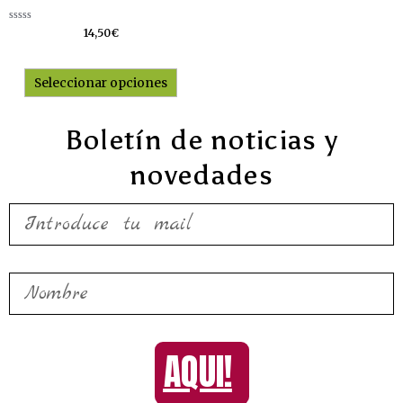
Valorado
14,50
€
con
0
de
5
Seleccionar opciones
Boletín de noticias y
novedades
AQUI!