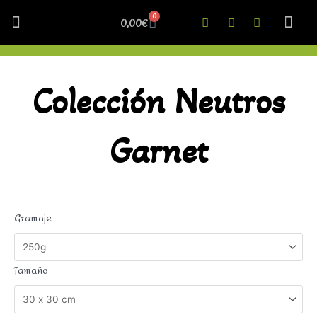
0
0,00
€
Cosillas Curiosas
Nuestra 
Colección Neutros
Garnet
Gramaje
Tamaño