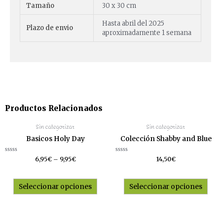
Tamaño
30 x 30 cm
Hasta abril del 2025
Plazo de envio
aproximadamente 1 semana
Productos Relacionados
Sin categorizar
Sin categorizar
Basicos Holy Day
Colección Shabby and Blue
Valorado
Valorado
6,95
€
–
9,95
€
14,50
€
con
con
0
0
de
de
5
5
Seleccionar opciones
Seleccionar opciones