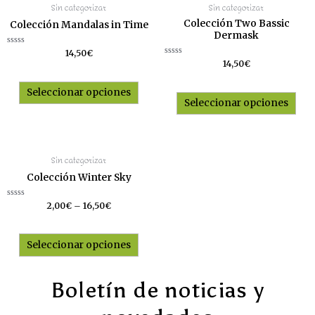
Sin categorizar
Sin categorizar
Colección Two Bassic
Colección Mandalas in Time
Dermask
Valorado
14,50
€
con
Valorado
14,50
€
0
con
de
0
5
de
Seleccionar opciones
5
Seleccionar opciones
Sin categorizar
Colección Winter Sky
Valorado
2,00
€
–
16,50
€
con
0
de
5
Seleccionar opciones
Boletín de noticias y