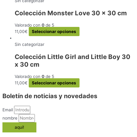
tiene
Sin categorizar
elegir
múltiples
en
Colección Monster Love 30 x 30 cm
variantes.
la
Las
página
Valorado con
0
de 5
opciones
de
Este
11,00
€
Seleccionar opciones
se
producto
producto
pueden
tiene
Sin categorizar
elegir
múltiples
en
Colección Little Girl and Little Boy 30
variantes.
la
x 30 cm
Las
página
opciones
de
se
Valorado con
0
de 5
producto
pueden
Este
11,00
€
Seleccionar opciones
elegir
producto
Boletín de noticias y novedades
en
tiene
la
múltiples
página
variantes.
Email
de
Las
nombre
producto
opciones
aqui!
se
pueden