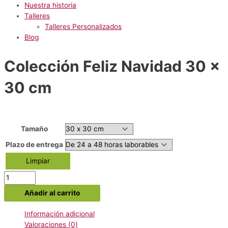
Nuestra historia
Talleres
Talleres Personalizados
Blog
Colección Feliz Navidad 30 x
30 cm
Tamaño
Plazo de entrega
Limpiar
Colección
Feliz
Añadir al carrito
Navidad
30
Información adicional
x
Valoraciones (0)