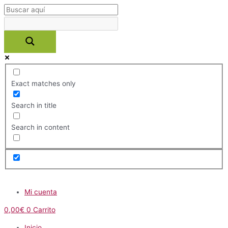
Ir
al
contenido
Exact matches only
Search in title
Search in content
Menú
Mi cuenta
0,00
€
0
Carrito
Inicio