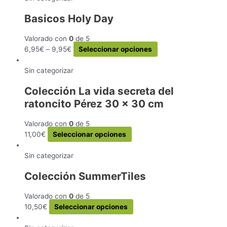
Basicos Holy Day
Valorado con
0
de 5
Este
6,95
€
–
9,95
€
Seleccionar opciones
producto
tiene
Sin categorizar
múltiples
Colección La vida secreta del
variantes.
ratoncito Pérez 30 x 30 cm
Las
opciones
se
Valorado con
0
de 5
pueden
Este
11,00
€
Seleccionar opciones
elegir
producto
en
tiene
Sin categorizar
la
múltiples
Colección SummerTiles
página
variantes.
de
Las
Valorado con
0
de 5
producto
opciones
Este
10,50
€
Seleccionar opciones
se
producto
pueden