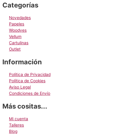
elegir
Categorías
en
la
Novedades
página
Papeles
de
Woodyes
producto
Vellum
Cartulinas
Outlet
Información
Política de Privacidad
Política de Cookies
Aviso Legal
Condiciones de Envío
Más cositas...
Mi cuenta
Talleres
Blog