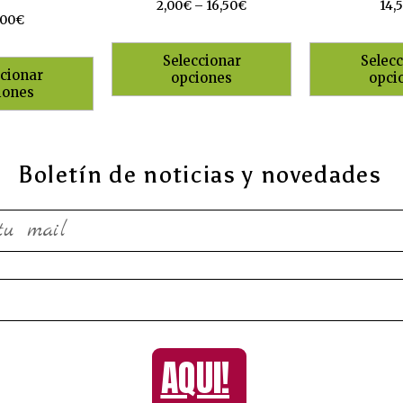
Valorado
Valorado
2,00
€
–
16,50
€
14,
con
con
,00
€
0
0
de
de
5
5
Seleccionar
Selecc
ccionar
opciones
opci
iones
Boletín de noticias y novedades
AQUI!