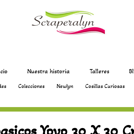
icio
Nuestra historia
Talleres
B
des
Colecciones
Newlyn
Cosillas Curiosas
asicos Yoyo 30 X 30 