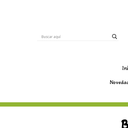
In
Noveda
B