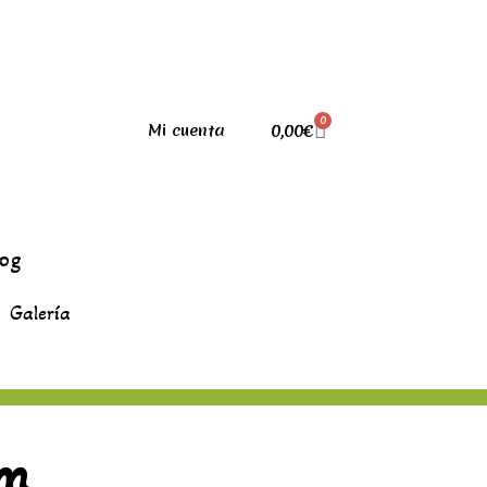
0
0,00
€
Mi cuenta
log
Galería
Cm