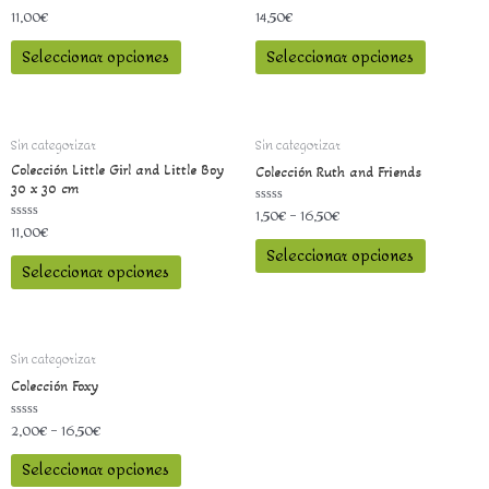
11,00
€
14,50
€
Valorado
Valorado
con
con
0
0
Seleccionar opciones
Seleccionar opciones
de
de
5
5
Sin categorizar
Sin categorizar
Colección Little Girl and Little Boy
Colección Ruth and Friends
30 x 30 cm
1,50
€
–
16,50
€
Valorado
con
11,00
€
Valorado
0
con
Seleccionar opciones
de
0
5
Seleccionar opciones
de
5
Sin categorizar
Colección Foxy
2,00
€
–
16,50
€
Valorado
con
0
Seleccionar opciones
de
5