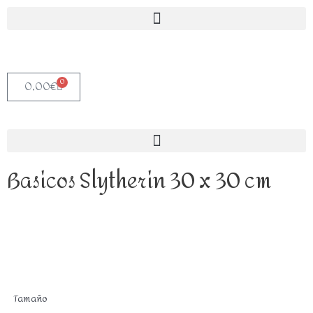
0
0,00
€
Basicos Slytherin 30 x 30 cm
Tamaño