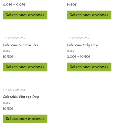
6,95
€
–
9,95
€
14,50
€
Valorado
Valorado
con
con
0
0
Seleccionar opciones
Seleccionar opciones
de
de
5
5
Sin categorizar
Sin categorizar
Colección SummerTiles
Colección Holy Day
10,50
€
2,00
€
–
16,50
€
Valorado
Valorado
con
con
0
0
Seleccionar opciones
Seleccionar opciones
de
de
5
5
Sin categorizar
Colección Vintage Day
10,50
€
Valorado
con
0
Seleccionar opciones
de
5