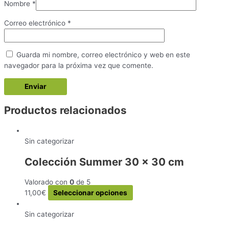
Nombre
*
Correo electrónico
*
Guarda mi nombre, correo electrónico y web en este
navegador para la próxima vez que comente.
Productos relacionados
Sin categorizar
Colección Summer 30 x 30 cm
Valorado con
0
de 5
Este
11,00
€
Seleccionar opciones
producto
tiene
Sin categorizar
múltiples