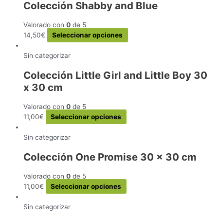
Colección Shabby and Blue
variantes.
Las
Valorado con
0
de 5
opciones
Este
14,50
€
Seleccionar opciones
se
producto
pueden
tiene
Sin categorizar
elegir
múltiples
en
Colección Little Girl and Little Boy 30
variantes.
la
x 30 cm
Las
página
opciones
de
se
Valorado con
0
de 5
producto
pueden
Este
11,00
€
Seleccionar opciones
elegir
producto
en
tiene
Sin categorizar
la
múltiples
Colección One Promise 30 x 30 cm
página
variantes.
de
Las
Valorado con
0
de 5
producto
opciones
Este
11,00
€
Seleccionar opciones
se
producto
pueden
tiene
Sin categorizar
elegir
múltiples