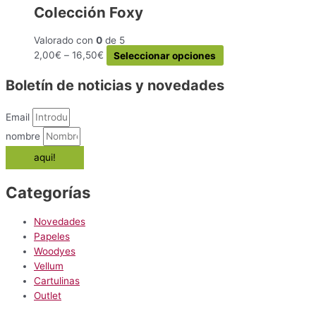
en
Colección Foxy
variantes.
la
Las
página
Valorado con
0
de 5
opciones
de
Este
2,00
€
–
16,50
€
Seleccionar opciones
se
producto
producto
pueden
Boletín de noticias y novedades
tiene
elegir
múltiples
en
variantes.
la
Email
Las
página
nombre
opciones
de
aqui!
se
producto
pueden
elegir
Categorías
en
la
Novedades
página
Papeles
de
Woodyes
producto
Vellum
Cartulinas
Outlet