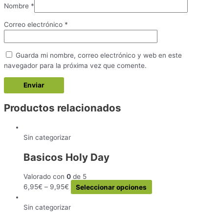
Nombre
*
Correo electrónico
*
Guarda mi nombre, correo electrónico y web en este
navegador para la próxima vez que comente.
Productos relacionados
Sin categorizar
Basicos Holy Day
Valorado con
0
de 5
Este
6,95
€
–
9,95
€
Seleccionar opciones
producto
tiene
Sin categorizar
múltiples