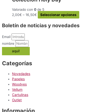
la
Las
página
Valorado con
0
de 5
opciones
de
Este
2,00
€
–
16,50
€
Seleccionar opciones
se
producto
producto
pueden
Boletín de noticias y novedades
tiene
elegir
múltiples
en
variantes.
la
Email
Las
página
nombre
opciones
de
aqui!
se
producto
pueden
elegir
Categorías
en
la
Novedades
página
Papeles
de
Woodyes
producto
Vellum
Cartulinas
Outlet
Información