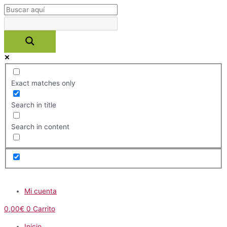
Ir
al
contenido
Exact matches only
Search in title
Search in content
Menú
Mi cuenta
0,00
€
0
Carrito
Inicio