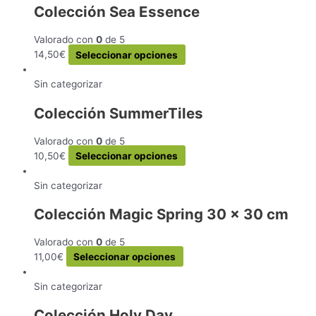
Colección Sea Essence
variantes.
Las
Valorado con
0
de 5
opciones
Este
14,50
€
Seleccionar opciones
se
producto
pueden
tiene
Sin categorizar
elegir
múltiples
en
Colección SummerTiles
variantes.
la
Las
página
Valorado con
0
de 5
opciones
de
Este
10,50
€
Seleccionar opciones
se
producto
producto
pueden
tiene
Sin categorizar
elegir
múltiples
en
Colección Magic Spring 30 x 30 cm
variantes.
la
Las
página
Valorado con
0
de 5
opciones
de
Este
11,00
€
Seleccionar opciones
se
producto
producto
pueden
tiene
Sin categorizar
elegir
múltiples
en
Colección Holy Day
variantes.