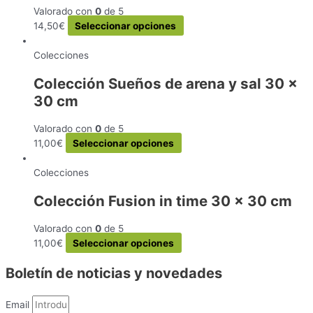
página
Valorado con
0
de 5
opciones
de
Este
14,50
€
Seleccionar opciones
se
producto
producto
pueden
tiene
Colecciones
elegir
múltiples
en
Colección Sueños de arena y sal 30 x
variantes.
la
30 cm
Las
página
opciones
de
se
Valorado con
0
de 5
producto
pueden
Este
11,00
€
Seleccionar opciones
elegir
producto
en
tiene
Colecciones
la
múltiples
Colección Fusion in time 30 x 30 cm
página
variantes.
de
Las
Valorado con
0
de 5
producto
opciones
Este
11,00
€
Seleccionar opciones
se
producto
pueden
Boletín de noticias y novedades
tiene
elegir
múltiples
en
variantes.
la
Email