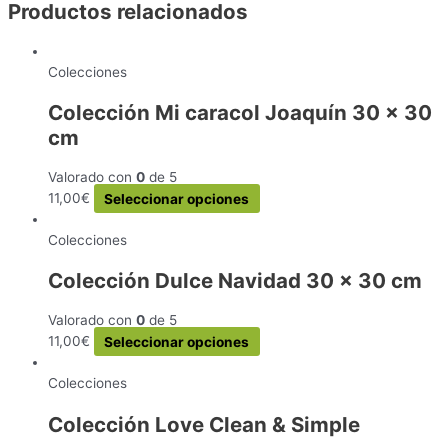
Productos relacionados
Colecciones
Colección Mi caracol Joaquín 30 x 30
cm
Valorado con
0
de 5
Este
11,00
€
Seleccionar opciones
producto
tiene
Colecciones
múltiples
Colección Dulce Navidad 30 x 30 cm
variantes.
Las
Valorado con
0
de 5
opciones
Este
11,00
€
Seleccionar opciones
se
producto
pueden
tiene
Colecciones
elegir
múltiples
en
Colección Love Clean & Simple
variantes.
la
Las