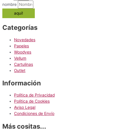
Las
página
nombre
opciones
de
aqui!
se
producto
pueden
elegir
Categorías
en
la
Novedades
página
Papeles
de
Woodyes
producto
Vellum
Cartulinas
Outlet
Información
Política de Privacidad
Política de Cookies
Aviso Legal
Condiciones de Envío
Más cositas...