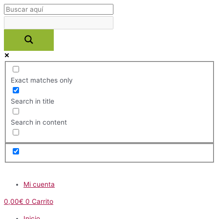
Ir
al
contenido
Exact matches only
Search in title
Search in content
Menú
Mi cuenta
0,00
€
0
Carrito
Inicio