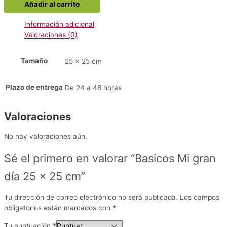
Añadir al carrito
gran
día
Información adicional
25
Valoraciones (0)
x
25
Tamaño
cm
25 x 25 cm
cantidad
Plazo de entrega
De 24 a 48 horas
Valoraciones
No hay valoraciones aún.
Sé el primero en valorar “Basicos Mi gran
día 25 x 25 cm”
Tu dirección de correo electrónico no será publicada.
Los campos
obligatorios están marcados con
*
Tu puntuación
*