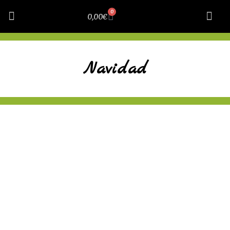
0
0,00
€
Cosillas Curiosas
Nuestra 
Navidad