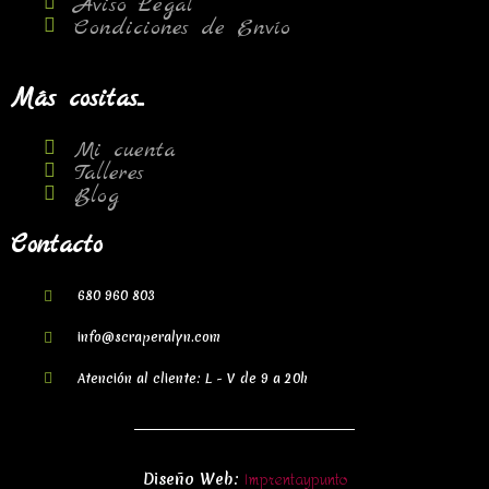
Aviso Legal
Condiciones de Envío
Más cositas...
Mi cuenta
Talleres
Blog
Contacto
680 960 803
info@scraperalyn.com
Atención al cliente: L - V de 9 a 20h
Imprentaypunto
Diseño Web: